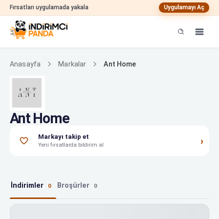
Fırsatları uygulamada yakala
Uygulamayı Aç
Ant Home
Anasayfa
Markalar
Ant Home
Markayı takip et
›
Yeni fırsatlarda bildirim al
İndirimler
Broşürler
0
0
Ant Home indirimleri