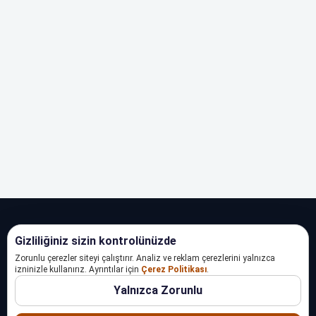
Gizliliğiniz sizin kontrolünüzde
Zorunlu çerezler siteyi çalıştırır. Analiz ve reklam çerezlerini yalnızca
izninizle kullanırız. Ayrıntılar için
Çerez Politikası
.
Yalnızca Zorunlu
Güncel indirimleri, broşürleri ve kampanyaları tek bir noktada