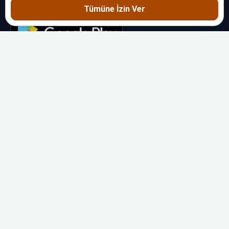
toplayarak alışveriş deneyimini kolaylaştırıyoruz.
Tümüne İzin Ver
KEŞFET
İndirimler
Broşürler
Broşürde Ürün Ara
Çekilişler
KAYNAKLAR
Blog
Markalar
Kategoriler