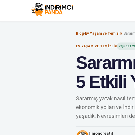
Blog
›
Ev Yaşam ve Temizlik
›
Sararm
EV YAŞAM VE TEMIZLIK
7 Şubat 2
Sararmı
5 Etkil
Sararmış yatak nasıl tem
ekonomik yolları ve İndir
yaşadık. Nevresimleri değ
limoncreatif