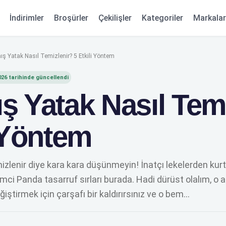
Kategoriler
İndirimler
Broşürler
Çekilişler
Markala
ış Yatak Nasıl Temizlenir? 5 Etkili Yöntem
026
tarihinde güncellendi
ş Yatak Nasıl Tem
i Yöntem
izlenir diye kara kara düşünmeyin! İnatçı lekelerden kur
imci Panda tasarruf sırları burada. Hadi dürüst olalım, o 
iştirmek için çarşafı bir kaldırırsınız ve o bem…