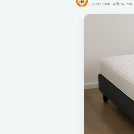
6 Şubat 2026
·
4
dk okuma