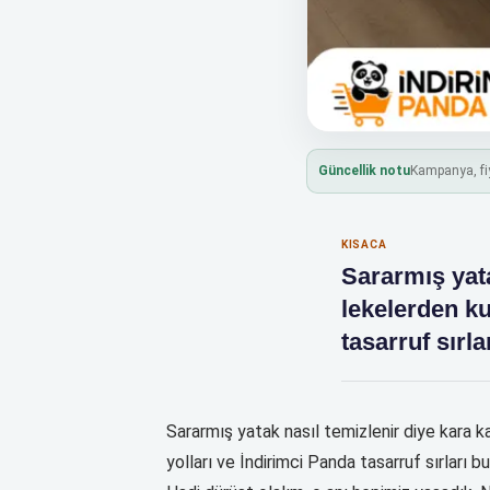
Güncellik notu
Kampanya, fiy
KISACA
Sararmış yata
lekelerden k
tasarruf sırl
Sararmış yatak nasıl temizlenir diye kara 
yolları ve İndirimci Panda tasarruf sırları b