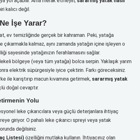
ya yol açabilir. Ama merak etmeyin,
sararmış yatak nasıl
ri kalıcı değil.
Ne İşe Yarar?
nat, ev temizliğinde gerçek bir kahraman. Peki, yatağa
 çıkarmakla kalmaz, aynı zamanda yatağın içine işleyen o
iği sayesinde yatağınızın ferahlamasını sağlar.
ekeli bölgeye (veya tüm yatağa) bolca serpin. Yaklaşık yarım
onra elektrik süpürgesiyle iyice çektirin. Farkı göreceksiniz.
irke ile karıştırıp macun kıvamına getirmek,
sararmış yatak
lü doğal cevaptır.
etirmenin Yolu
yonel leke çıkarıcılara veya güçlü deterjanlara ihtiyaç
eye giriyor. O pahalı leke çıkarıcı spreyi veya yatak
runda değilsiniz.
yaç Listesi)
özelliğini mutlaka kullanın. İhtiyacınız olan