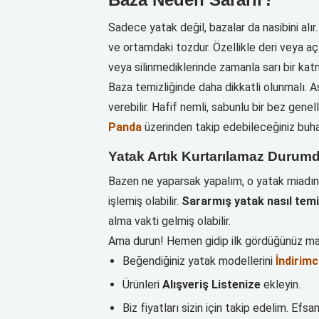
Sadece yatak değil, bazalar da nasibini alı
ve ortamdaki tozdur. Özellikle deri veya aç
veya silinmediklerinde zamanla sarı bir kat
Baza temizliğinde daha dikkatli olunmalı. A
verebilir. Hafif nemli, sabunlu bir bez gene
Panda
üzerinden takip edebileceğiniz buharl
Yatak Artık Kurtarılamaz Durum
Bazen ne yaparsak yapalım, o yatak miadını
işlemiş olabilir.
Sararmış yatak nasıl temi
alma vakti gelmiş olabilir.
Ama durun! Hemen gidip ilk gördüğünüz mağ
Beğendiğiniz yatak modellerini
İndirimc
Ürünleri
Alışveriş Listenize
ekleyin.
Biz fiyatları sizin için takip edelim. Ef