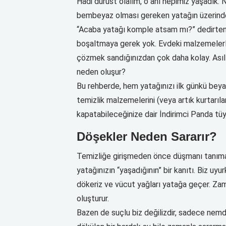
Hadi dürüst olalım, o anı hepimiz yaşadık. N
bembeyaz olması gereken yatağın üzerinde har
“Acaba yatağı komple atsam mı?” dedirten 
boşaltmaya gerek yok. Evdeki malzemelerle
çözmek sandığınızdan çok daha kolay. Asıl
neden oluşur?
Bu rehberde, hem yatağınızı ilk günkü bey
temizlik malzemelerini (veya artık kurtarıl
kapatabileceğinize dair İndirimci Panda tüyo
Döşekler Neden Sararır?
Temizliğe girişmeden önce düşmanı tanımak
yatağınızın “yaşadığının” bir kanıtı. Biz u
dökeriz ve vücut yağları yatağa geçer. Zama
oluşturur.
Bazen de suçlu biz değilizdir, sadece nem