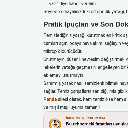
var!” diye haber verelim.
Böylece o hayalinizdeki ortopedik yatağı, bel
Pratik İpuçları ve Son Do
Temizlediğiniz yatağı kurutmak en kritik a
camları açın, odaya hava akımı sağlayın veya
mikrop öldürücüdür.
Unutmayın, düzenli nevresim değiştirmek ve
lekelerin yatağa geçmesini engelleyen bir ka
eklemeyi unutmayın.
Sararmış yatak nasıl temizlenir bilmek ha
sağlar. Temiz çarşafların serildiği, mis gib
Panda
ailesi olarak, hem temizlikte hem a
ve mışıl mışıl uyuma zamanı!
İNDIRIMDEN ÖNCE PANDA
Bu rehberdeki fırsatları uygula