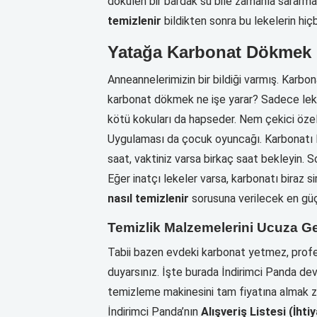
dökülen bir bardak su bile zamanla sararma
temizlenir
bildikten sonra bu lekelerin hiçbi
Yatağa Karbonat Dökmek 
Anneannelerimizin bir bildiği varmış. Karbo
karbonat dökmek ne işe yarar? Sadece leke
kötü kokuları da hapseder. Nem çekici özell
Uygulaması da çocuk oyuncağı. Karbonatı l
saat, vaktiniz varsa birkaç saat bekleyin. S
Eğer inatçı lekeler varsa, karbonatı biraz s
nasıl temizlenir
sorusuna verilecek en güç
Temizlik Malzemelerini Ucuza G
Tabii bazen evdeki karbonat yetmez, profes
duyarsınız. İşte burada İndirimci Panda devr
temizleme makinesini tam fiyatına almak zo
İndirimci Panda’nın
Alışveriş Listesi (İhti