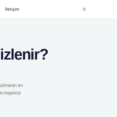
r
İletişim
izlenir?
tulmanın en
anı hepimiz