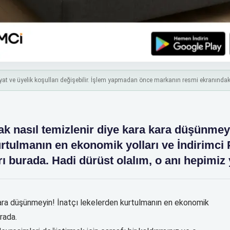
at ve üyelik koşulları değişebilir. İşlem yapmadan önce markanın resmi ekranındaki g
k nasıl temizlenir diye kara kara düşünmeyi
urtulmanın en ekonomik yolları ve İndirimci
arı burada. Hadi dürüst olalım, o anı hepimi
kara düşünmeyin! İnatçı lekelerden kurtulmanın en ekonomik
urada.