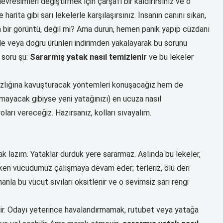
evresimleri değiştirmek için çarşafı bir kaldırırsınız ve o
ita gibi sarı lekelerle karşılaşırsınız. İnsanın canını sıkan,
bir görüntü, değil mi? Ama durun, hemen panik yapıp cüzdanı
 veya doğru ürünleri indirimden yakalayarak bu sorunu
 soru şu:
Sararmış yatak nasıl temizlenir
ve bu lekeler
azlığına kavuşturacak yöntemleri konuşacağız hem de
amayacak gibiyse yeni yatağınızı) en ucuza nasıl
ları vereceğiz. Hazırsanız, kolları sıvayalım.
 lazım. Yataklar durduk yere sararmaz. Aslında bu lekeler,
yurken vücudumuz çalışmaya devam eder; terleriz, ölü deri
nla bu vücut sıvıları oksitlenir ve o sevimsiz sarı rengi
dir. Odayı yeterince havalandırmamak, rutubet veya yatağa