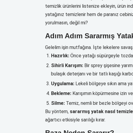
temizlik ürünlerini listenize ekleyin, ürün i
yatağınız temizlenir hem de paranız cebini
yorulmasın, değil mi?
Adım Adım Sararmış Yatak
Gelelim işin mutfağına. İşte lekelere savaş
Hazırlık:
Önce yatağı süpürgeyle tozdan 
Sihirli Karışım:
Bir sprey şişesine yarım
bulaşık deterjanı ve bir tatlı kaşığı karb
Uygulama:
Lekeli bölgeye sıkın ama yat
Bekleme:
Karışımın köpürmesine izin ver
Silme:
Temiz, nemli bir bezle bölgeyi o
Bu yöntem,
sararmış yatak nasıl temizle
ağartıcı etkisiyle sarılığı kırar.
Baza Neden Sararır?