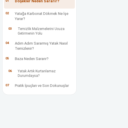
01
Döşekler Neden Sararır?
02
Yatağa Karbonat Dökmek Ne İşe
Yarar?
03
Temizlik Malzemelerini Ucuza
Getirmenin Yolu
04
Adım Adım Sararmış Yatak Nasıl
Temizlenir?
05
Baza Neden Sararır?
06
Yatak Artık Kurtarılamaz
Durumdaysa?
07
Pratik İpuçları ve Son Dokunuşlar