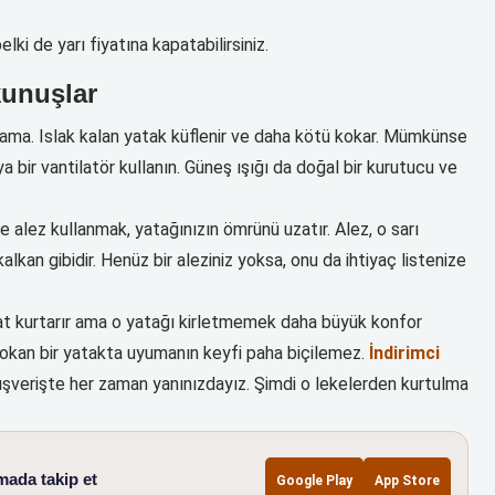
ki de yarı fiyatına kapatabilirsiniz.
kunuşlar
şama. Islak kalan yatak küflenir ve daha kötü kokar. Mümkünse
 bir vantilatör kullanın. Güneş ışığı da doğal bir kurutucu ve
 alez kullanmak, yatağınızın ömrünü uzatır. Alez, o sarı
lkan gibidir. Henüz bir aleziniz yoksa, onu da ihtiyaç listenize
yat kurtarır ama o yatağı kirletmemek daha büyük konfor
i kokan bir yatakta uyumanın keyfi paha biçilemez.
İndirimci
lışverişte her zaman yanınızdayız. Şimdi o lekelerden kurtulma
mada takip et
Google Play
App Store