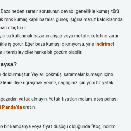
r. Baza neden sararır sorusunun cevabı genellikle kumaş türü
ık renk kumaş kaplı bazalar, güneş ışığına maruz kaldıklarında
man oluşturur.
şırı su kullanmak bazanın ahşap veya metal iskeletine zarar
llikle iş görür. Eğer baza kumaşı çıkmıyorsa, yine
İndirimci
ı temizleyiciler harika bir çözüm olabilir.
daysa?
 doldurmuştur. Yayları çökmüş, sararmalar kumaşın içine
zlenir
diye uğraşmak yerine, sağlığınız için yeni bir yatak
azadan yatak almayın. Yatak fiyatları malum, ateş pahası.
i Panda’da
aratın.
sane bir kampanya veya fiyat düşüşü olduğunda “Koş, indirim