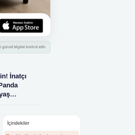
üncel bilgileri kontrol edin.
n! İnatçı
 Panda
z yaş…
İçindekiler