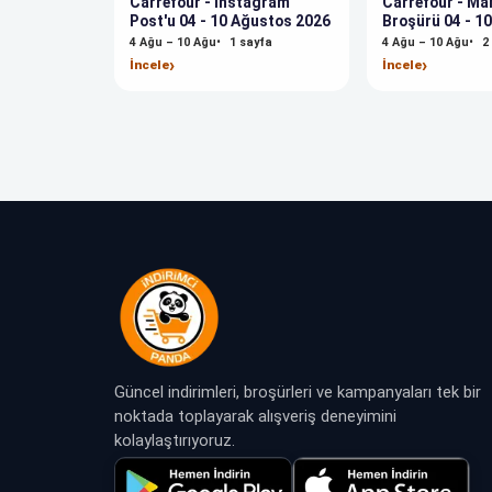
Carrefour - Instagram
Carrefour - Ma
Post'u 04 - 10 Ağustos 2026
Broşürü 04 - 1
2026
4 Ağu – 10 Ağu
1
sayfa
4 Ağu – 10 Ağu
2
›
›
İncele
İncele
Güncel indirimleri, broşürleri ve kampanyaları tek bir
noktada toplayarak alışveriş deneyimini
kolaylaştırıyoruz.