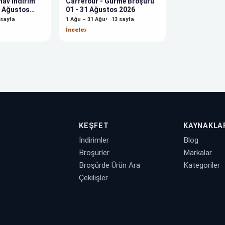
nav İndirim
Carrefour - Gurme Broşürü
0 Ağustos
01 - 31 Ağustos 2026
sayfa
1 Ağu – 31 Ağu
13
sayfa
›
İncele
KEŞFET
KAYNAKLA
İndirimler
Blog
Broşürler
Markalar
Broşürde Ürün Ara
Kategoriler
Çekilişler