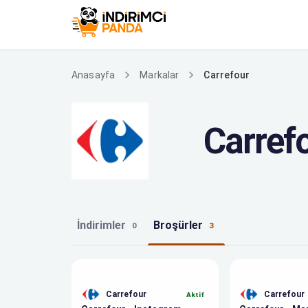
Carrefour
Anasayfa
Markalar
Carref
İndirimler
Broşürler
0
3
Carrefour broşürleri
Carrefour
Carrefour
Aktif