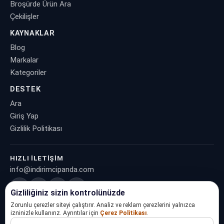
Broşürde Ürün Ara
Çekilişler
KAYNAKLAR
Blog
Markalar
Kategoriler
DESTEK
Ara
Giriş Yap
Gizlilik Politikası
HIZLI İLETIŞIM
info@indirimcipanda.com
Gizliliğiniz sizin kontrolünüzde
Zorunlu çerezler siteyi çalıştırır. Analiz ve reklam çerezlerini yalnızca
izninizle kullanırız. Ayrıntılar için
Çerez Politikası
.