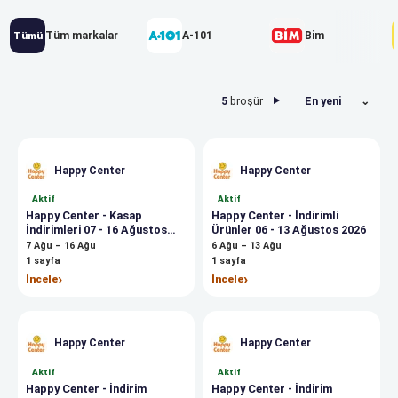
Tüm markalar
A-101
Bim
Tümü
5
broşür
En yeni
Happy Center
Happy Center
Aktif
Aktif
Happy Center - Kasap
Happy Center - İndirimli
İndirimleri 07 - 16 Ağustos
Ürünler 06 - 13 Ağustos 2026
2026
7 Ağu – 16 Ağu
6 Ağu – 13 Ağu
1
sayfa
1
sayfa
›
›
İncele
İncele
Happy Center
Happy Center
Aktif
Aktif
Happy Center - İndirim
Happy Center - İndirim