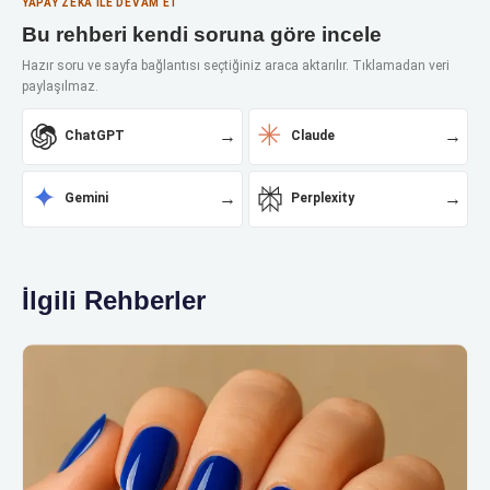
YAPAY ZEKÂ ILE DEVAM ET
Bu rehberi kendi soruna göre incele
Hazır soru ve sayfa bağlantısı seçtiğiniz araca aktarılır. Tıklamadan veri
paylaşılmaz.
✳
→
→
ChatGPT
Claude
✦
→
→
Gemini
Perplexity
İlgili Rehberler