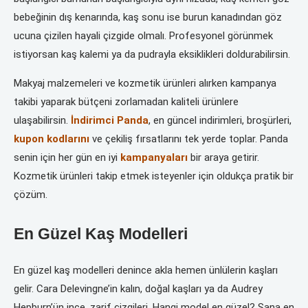
bebeğinin dış kenarında, kaş sonu ise burun kanadından göz
ucuna çizilen hayali çizgide olmalı. Profesyonel görünmek
istiyorsan kaş kalemi ya da pudrayla eksiklikleri doldurabilirsin.
Makyaj malzemeleri ve kozmetik ürünleri alırken kampanya
takibi yaparak bütçeni zorlamadan kaliteli ürünlere
ulaşabilirsin.
İndirimci Panda
, en güncel indirimleri, broşürleri,
kupon kodlarını
ve çekiliş fırsatlarını tek yerde toplar. Panda
senin için her gün en iyi
kampanyaları
bir araya getirir.
Kozmetik ürünleri takip etmek isteyenler için oldukça pratik bir
çözüm.
En Güzel Kaş Modelleri
En güzel kaş modelleri denince akla hemen ünlülerin kaşları
gelir. Cara Delevingne’in kalın, doğal kaşları ya da Audrey
Hepburn’ün ince, zarif çizgileri. Hangi model en güzel? Sana en