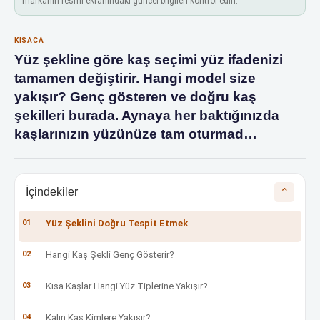
markanın resmi ekranındaki güncel bilgileri kontrol edin.
KISACA
Yüz şekline göre kaş seçimi yüz ifadenizi
tamamen değiştirir. Hangi model size
yakışır? Genç gösteren ve doğru kaş
şekilleri burada. Aynaya her baktığınızda
kaşlarınızın yüzünüze tam oturmad…
İçindekiler
⌄
01
Yüz Şeklini Doğru Tespit Etmek
02
Hangi Kaş Şekli Genç Gösterir?
03
Kısa Kaşlar Hangi Yüz Tiplerine Yakışır?
04
Kalın Kaş Kimlere Yakışır?