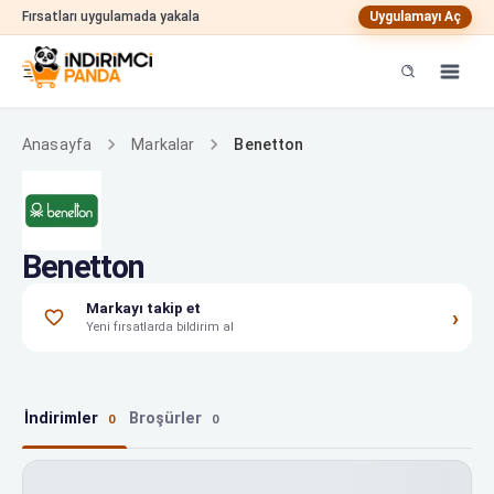
Fırsatları uygulamada yakala
Uygulamayı Aç
Benetton
Anasayfa
Markalar
Benetton
Markayı takip et
›
Yeni fırsatlarda bildirim al
İndirimler
Broşürler
0
0
Benetton indirimleri