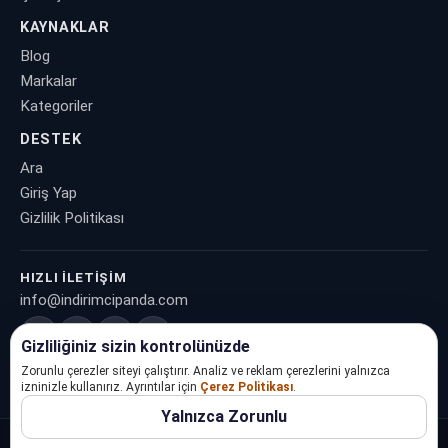
KAYNAKLAR
Blog
Markalar
Kategoriler
DESTEK
Ara
Giriş Yap
Gizlilik Politikası
HIZLI İLETIŞIM
info@indirimcipanda.com
Gizliliğiniz sizin kontrolünüzde
Zorunlu çerezler siteyi çalıştırır. Analiz ve reklam çerezlerini yalnızca
izninizle kullanırız. Ayrıntılar için
Çerez Politikası
.
Yalnızca Zorunlu
©
2026
İndirimci Panda
. Tüm hakları saklıdır.