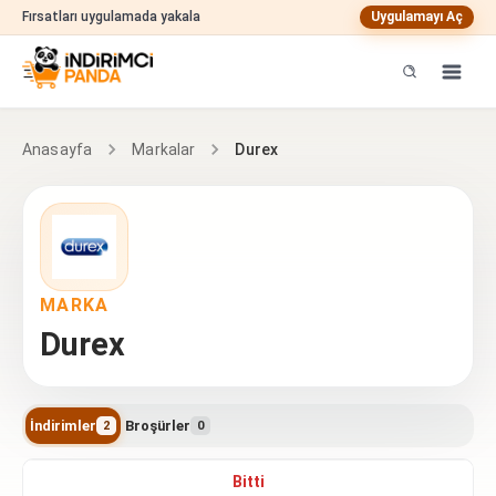
Fırsatları uygulamada yakala
Uygulamayı Aç
Durex
Anasayfa
Markalar
MARKA
Durex
İndirimler
Broşürler
2
0
Durex indirimleri
Bitti
8.5