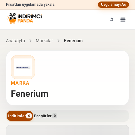
Fırsatları uygulamada yakala
Uygulamayı Aç
Fenerium
Anasayfa
Markalar
MARKA
Fenerium
İndirimler
Broşürler
0
0
Fenerium indirimleri