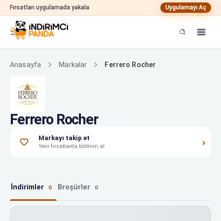
Fırsatları uygulamada yakala
Uygulamayı Aç
Ferrero Rocher
Anasayfa
Markalar
Ferrero Rocher
Markayı takip et
›
Yeni fırsatlarda bildirim al
İndirimler
Broşürler
0
0
Ferrero Rocher indirimleri