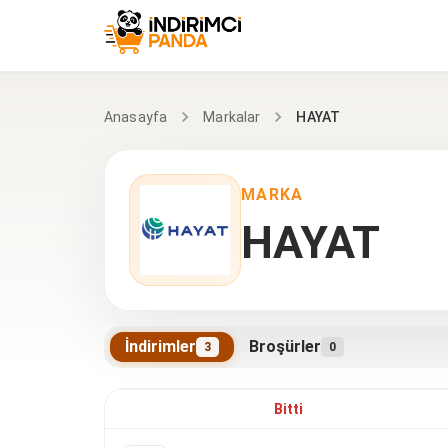
HAYAT
Anasayfa
Markalar
MARKA
HAYAT
İndirimler
Broşürler
3
0
HAYAT indirimleri
Bitti
8