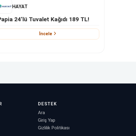
HAYAT
Papia 24’lü Tuvalet Kağıdı 189 TL!
İncele
R
DESTEK
Ara
Giriş Yap
Gizlilik Politikası