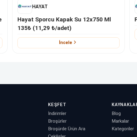
HAYAT
e
Hayat Sporcu Kapak Su 12x750 Ml
135₺ (11,29 ₺/adet)
İncele
KEŞFET
KAYNAKLA
İndirimler
Blog
Broşürler
Markalar
Broşürde Ürün Ara
Kategoriler
Çekilişler