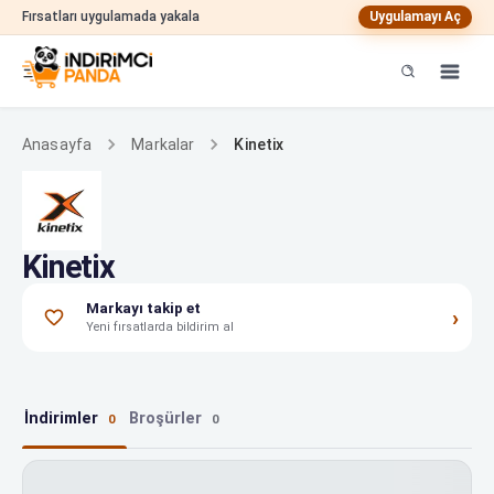
Fırsatları uygulamada yakala
Uygulamayı Aç
Kinetix
Anasayfa
Markalar
Kinetix
Markayı takip et
›
Yeni fırsatlarda bildirim al
İndirimler
Broşürler
0
0
Kinetix indirimleri