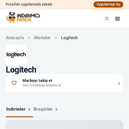
Fırsatları uygulamada yakala
Uygulamayı Aç
Logitech
Anasayfa
Markalar
Logitech
Markayı takip et
›
Yeni fırsatlarda bildirim al
İndirimler
Broşürler
0
0
Logitech indirimleri