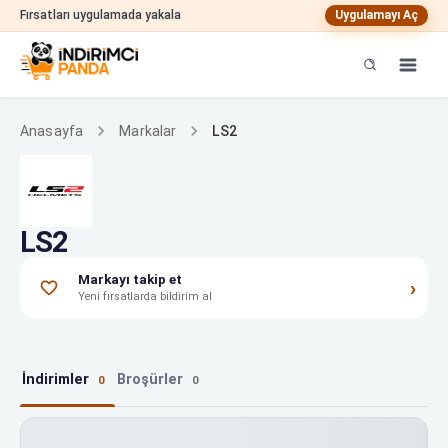
Fırsatları uygulamada yakala
Uygulamayı Aç
LS2
Anasayfa
Markalar
LS2
Markayı takip et
›
Yeni fırsatlarda bildirim al
İndirimler
Broşürler
0
0
LS2 indirimleri