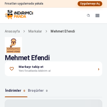
Fırsatları uygulamada yakala
Uygulamayı Aç
Mehmet Efendi
Anasayfa
Markalar
Mehmet Efendi
Markayı takip et
›
Yeni fırsatlarda bildirim al
İndirimler
Broşürler
0
0
Mehmet Efendi indirimleri