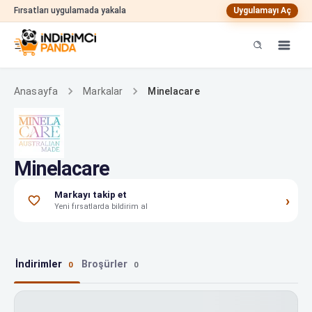
Fırsatları uygulamada yakala
Uygulamayı Aç
Minelacare
Anasayfa
Markalar
Minelacare
Markayı takip et
›
Yeni fırsatlarda bildirim al
İndirimler
Broşürler
0
0
Minelacare indirimleri