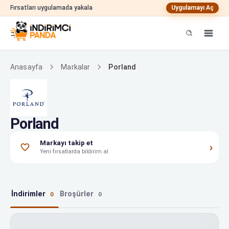
Fırsatları uygulamada yakala
Uygulamayı Aç
Porland
Anasayfa
Markalar
Porland
Markayı takip et
›
Yeni fırsatlarda bildirim al
İndirimler
Broşürler
0
0
Porland indirimleri