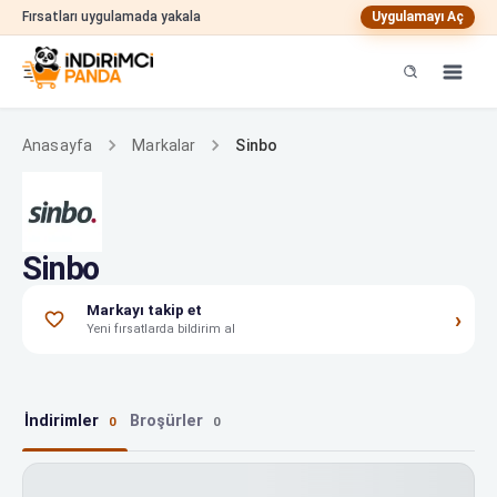
Fırsatları uygulamada yakala
Uygulamayı Aç
Sinbo
Anasayfa
Markalar
Sinbo
Markayı takip et
›
Yeni fırsatlarda bildirim al
İndirimler
Broşürler
0
0
Sinbo indirimleri