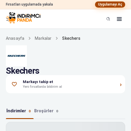
Fırsatları uygulamada yakala
Uygulamayı Aç
Skechers
Anasayfa
Markalar
Skechers
Markayı takip et
›
Yeni fırsatlarda bildirim al
İndirimler
Broşürler
0
0
Skechers indirimleri