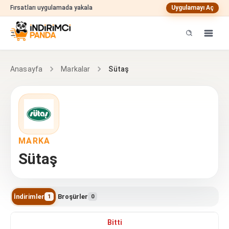
Fırsatları uygulamada yakala
Uygulamayı Aç
Sütaş
Anasayfa
Markalar
MARKA
Sütaş
İndirimler
Broşürler
1
0
Sütaş indirimleri
Bitti
7.9