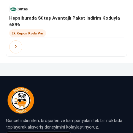
Sütaş
Hepsiburada Sütaş Avantajlı Paket İndirim Koduyla
689₺
Ek Kupon Kodu Var
Güncel indirimleri, broşürleri ve kampanyaları tek bir noktada
toplayarak alışveriş deneyimini kolaylaştırıyoruz.