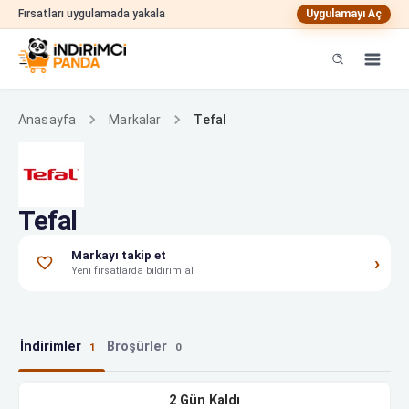
Fırsatları uygulamada yakala
Uygulamayı Aç
Tefal
Anasayfa
Markalar
Tefal
Markayı takip et
›
Yeni fırsatlarda bildirim al
İndirimler
Broşürler
1
0
Tefal indirimleri
2 Gün Kaldı
8.5