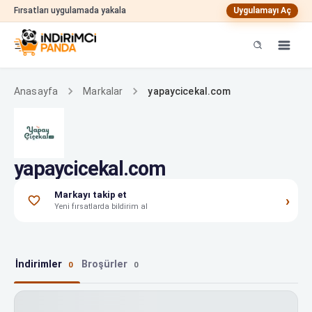
Fırsatları uygulamada yakala
Uygulamayı Aç
yapaycicekal.com
Anasayfa
Markalar
yapaycicekal.com
Markayı takip et
›
Yeni fırsatlarda bildirim al
İndirimler
Broşürler
0
0
yapaycicekal.com indirimleri