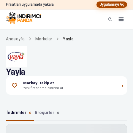
Fırsatları uygulamada yakala
Uygulamayı Aç
Yayla
Anasayfa
Markalar
Yayla
Markayı takip et
›
Yeni fırsatlarda bildirim al
İndirimler
Broşürler
0
0
Yayla indirimleri