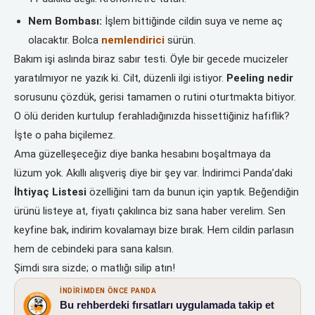
Nem Bombası:
İşlem bittiğinde cildin suya ve neme aç
olacaktır. Bolca
nemlendirici
sürün.
Bakım işi aslında biraz sabır testi. Öyle bir gecede mucizeler
yaratılmıyor ne yazık ki. Cilt, düzenli ilgi istiyor.
Peeling nedir
sorusunu çözdük, gerisi tamamen o rutini oturtmakta bitiyor.
O ölü deriden kurtulup ferahladığınızda hissettiğiniz hafiflik?
İşte o paha biçilemez.
Ama güzelleşeceğiz diye banka hesabını boşaltmaya da
lüzum yok. Akıllı alışveriş diye bir şey var. İndirimci Panda’daki
İhtiyaç Listesi
özelliğini tam da bunun için yaptık. Beğendiğin
ürünü listeye at, fiyatı çakılınca biz sana haber verelim. Sen
keyfine bak, indirim kovalamayı bize bırak. Hem cildin parlasın
hem de cebindeki para sana kalsın.
Şimdi sıra sizde; o matlığı silip atın!
İNDIRIMDEN ÖNCE PANDA
Bu rehberdeki fırsatları uygulamada takip et