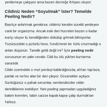
yenilemeye çalışıyor ama bazen desteğe ihtiyacı oluyor.
Cildiniz Neden “Soyulmak” İster? Temelde
Peeling Nedir?
Basitçe anlatmak gerekirse; cildimiz kendini sürekli yenileyen
canlı bir organizma. Ancak eski deri hücreleri bazen o kadar
inatçı oluyor ki, kendiliğinden dökülüp gitmek bilmiyorlar.
Yüzünüzdeki o pütürlü hissi, fondötenin bir türlü oturmadığı o
anları düşünün. Tanıdık geldi değil mi? İşte
peeling nedir
sorusunun en yalın cevabı: Cildi bu ölü yükten kurtarma
sanatıdır.
Cildin üzerindeki o mat perdeyi kaldırdığınızda, alttan taptaze,
parlak ve nefes alan bir deri çıkıyor. Gözenekler açılıyor.
Sürdüğünüz o pahalı serumlar, nemlendiriciler cildin
derinliklerine inebiliyor. Yani peeling yapmadan uyguladığınız
bakım kremleri, tabiri caizse kapalı kapıyı çalıp durmaktan
farksız.