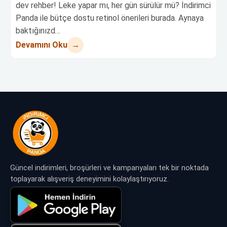
dev rehber! Leke yapar mı, her gün sürülür mü? İndirimci
Panda ile bütçe dostu retinol önerileri burada. Aynaya
baktığınızd…
→
Devamını Oku
Güncel indirimleri, broşürleri ve kampanyaları tek bir noktada
toplayarak alışveriş deneyimini kolaylaştırıyoruz.