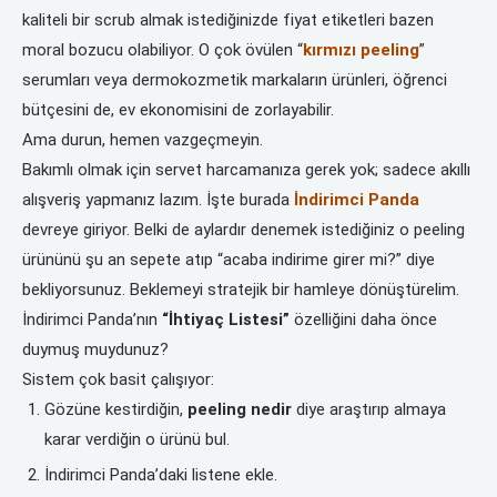
kaliteli bir scrub almak istediğinizde fiyat etiketleri bazen
moral bozucu olabiliyor. O çok övülen “
kırmızı peeling
”
serumları veya dermokozmetik markaların ürünleri, öğrenci
bütçesini de, ev ekonomisini de zorlayabilir.
Ama durun, hemen vazgeçmeyin.
Bakımlı olmak için servet harcamanıza gerek yok; sadece akıllı
alışveriş yapmanız lazım. İşte burada
İndirimci Panda
devreye giriyor. Belki de aylardır denemek istediğiniz o peeling
ürününü şu an sepete atıp “acaba indirime girer mi?” diye
bekliyorsunuz. Beklemeyi stratejik bir hamleye dönüştürelim.
İndirimci Panda’nın
“İhtiyaç Listesi”
özelliğini daha önce
duymuş muydunuz?
Sistem çok basit çalışıyor:
Gözüne kestirdiğin,
peeling nedir
diye araştırıp almaya
karar verdiğin o ürünü bul.
İndirimci Panda’daki listene ekle.