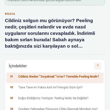
markanın resmi ekranındaki güncel bilgileri kontrol edin.
KISACA
Cildiniz solgun mu görünüyor? Peeling
nedir, çeşitleri nelerdir ve evde nasıl
uygulanır sorularını cevapladık. İndirimli
bakım sırları burada! Sabah aynaya
baktığınızda sizi karşılayan o sol…
İçindekiler
⌄
01
Cildiniz Neden “Soyulmak” İster? Temelde Peeling Nedir?
02
Tane Tane mi Yoksa Asit mi? Hangisi Sizin İçin?
03
Doğru Bildiğimiz Yanlışlar: Peeling Nedir, Ne Değildir?
04
Cüzdanı Yakmadan Pürüzsüz Cilde Ulaşmak Mümkün mü?