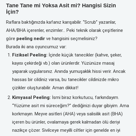
Tane Tane mi Yoksa Asit mi? Hangisi Sizin
İçin?
Raflara baktığınızda kafanız karışabilir. “Scrub” yazanlar,
AHA/BHA içerenler, enzimler… Peki teknik olarak çeşitlerine
göre
peeling nedir
ve hangisini seçmelisiniz?
Burada iki ana oyuncumuz var:
Fiziksel Peeling:
İçinde küçük tanecikler (kahve, şeker,
kayısı çekirdeği vb.) olan ürünlerdir. Yüzünüze masaj
yaparak uygularsınız. Anında yumuşaklık hissi verir. Ancak
hassas bir cildiniz varsa, bu tanecikler cildinizde mikro
çizikler oluşturabilir. Aman dikkat!
Kimyasal Peeling:
İsmi biraz korkutucu, farkındayım.
“Yüzüme asit mi süreceğim?” dediğinizi duyar gibiyim. Ama
korkmayın. Meyve asitleri (AHA) veya salisilik asit (BHA)
içeren bu ürünler, ovalamaya gerek kalmadan ölü deriyi
nazikçe çözer. Sivilceye meyilli ciltler için genelde en iyi