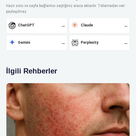
Hazır soru ve sayfa bağlantısı seçtiğiniz araca aktarılır. Tıklamadan veri
paylaşılmaz.
✳
→
→
ChatGPT
Claude
✦
→
→
Gemini
Perplexity
İlgili Rehberler