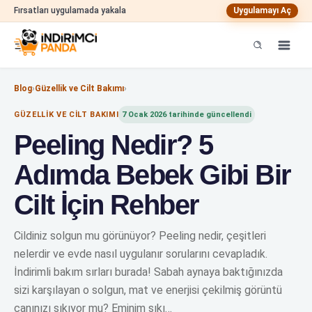
Fırsatları uygulamada yakala
Uygulamayı Aç
Blog
›
Güzellik ve Cilt Bakımı
›
GÜZELLIK VE CILT BAKIMI
7 Ocak 2026
tarihinde güncellendi
Peeling Nedir? 5
Adımda Bebek Gibi Bir
Cilt İçin Rehber
Cildiniz solgun mu görünüyor? Peeling nedir, çeşitleri
nelerdir ve evde nasıl uygulanır sorularını cevapladık.
İndirimli bakım sırları burada! Sabah aynaya baktığınızda
sizi karşılayan o solgun, mat ve enerjisi çekilmiş görüntü
canınızı sıkıyor mu? Eminim sıkı…