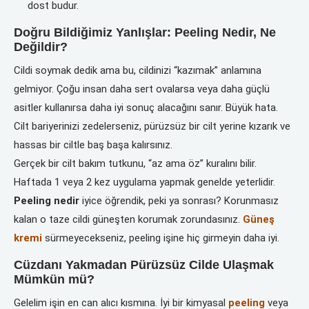
dost budur.
Doğru Bildiğimiz Yanlışlar: Peeling Nedir, Ne
Değildir?
Cildi soymak dedik ama bu, cildinizi “kazımak” anlamına
gelmiyor. Çoğu insan daha sert ovalarsa veya daha güçlü
asitler kullanırsa daha iyi sonuç alacağını sanır. Büyük hata.
Cilt bariyerinizi zedelerseniz, pürüzsüz bir cilt yerine kızarık ve
hassas bir ciltle baş başa kalırsınız.
Gerçek bir cilt bakım tutkunu, “az ama öz” kuralını bilir.
Haftada 1 veya 2 kez uygulama yapmak genelde yeterlidir.
Peeling nedir
iyice öğrendik, peki ya sonrası? Korunmasız
kalan o taze cildi güneşten korumak zorundasınız.
Güneş
kremi
sürmeyecekseniz, peeling işine hiç girmeyin daha iyi.
Cüzdanı Yakmadan Pürüzsüz Cilde Ulaşmak
Mümkün mü?
Gelelim işin en can alıcı kısmına. İyi bir kimyasal
peeling
veya