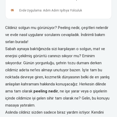
05
Evde Uygulama: Adım Adım Işıltıya Yolculuk
Cildiniz solgun mu görünüyor? Peeling nedir, çeşitleri nelerdir
ve evde nasıl uygulanır sorularını cevapladık. İndirimli bakım
sırları burada!
Sabah aynaya baktığınızda sizi karşılayan o solgun, mat ve
enerjisi çekilmiş görüntü canınızı sıkıyor mu? Eminim
sıkıyordur. Günün yorgunluğu, şehrin tozu dumanı derken
cildimiz adeta nefes almayı unutuyor bazen. İşte tam bu
noktada devreye giren, kozmetik dünyasının belki de en yanlış
anlaşılan kahramanı hakkında konuşacağız. Herkesin dilinde
ama tam olarak
peeling nedir
, ne işe yarar veya o şişelerin
içinde cildimize iyi gelen sihir tam olarak ne? Gelin, bu konuyu
masaya yatıralım.
Aslında cildiniz sizden sadece biraz yardım istiyor. Kendini