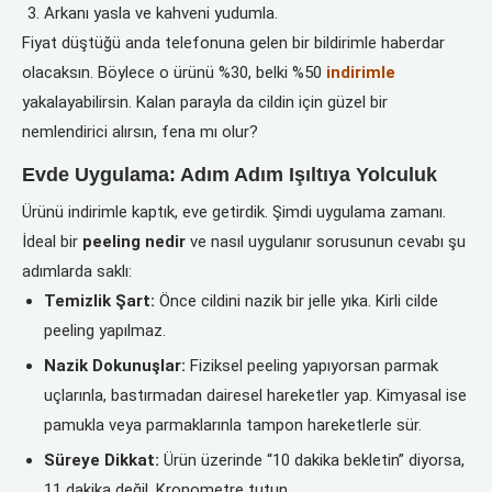
Arkanı yasla ve kahveni yudumla.
Fiyat düştüğü anda telefonuna gelen bir bildirimle haberdar
olacaksın. Böylece o ürünü %30, belki %50
indirimle
yakalayabilirsin. Kalan parayla da cildin için güzel bir
nemlendirici alırsın, fena mı olur?
Evde Uygulama: Adım Adım Işıltıya Yolculuk
Ürünü indirimle kaptık, eve getirdik. Şimdi uygulama zamanı.
İdeal bir
peeling nedir
ve nasıl uygulanır sorusunun cevabı şu
adımlarda saklı:
Temizlik Şart:
Önce cildini nazik bir jelle yıka. Kirli cilde
peeling yapılmaz.
Nazik Dokunuşlar:
Fiziksel peeling yapıyorsan parmak
uçlarınla, bastırmadan dairesel hareketler yap. Kimyasal ise
pamukla veya parmaklarınla tampon hareketlerle sür.
Süreye Dikkat:
Ürün üzerinde “10 dakika bekletin” diyorsa,
11 dakika değil. Kronometre tutun.